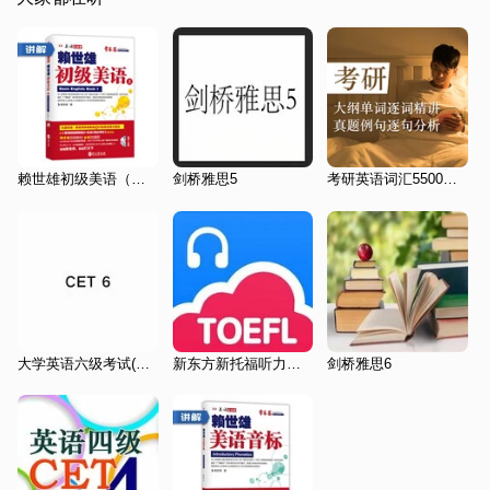
赖世雄初级美语（上）讲解
剑桥雅思5
考研英语词汇5500磨耳朵
大学英语六级考试(CET6)历年真题
新东方新托福听力特训
剑桥雅思6