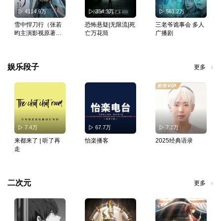
4114.9万
354.3万
561.2万
雪中悍刀行（张若
恐怖悬疑|无限流|死
三老爷诡事会 多人
昀主演影视原著）
亡万花筒
广播剧
｜哪吒2同cv
娱乐段子
更多
7.4万
67.7万
7.1万
来都来了 | 听了再
怡楽播客
2025经典语录
走
二次元
更多