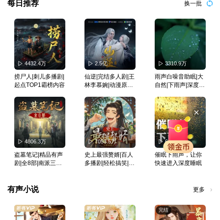
每日推荐
换一批
4432.4万
2.5亿
3310.9万
捞尸人|刺儿多播剧|
仙逆|完结多人剧|王
雨声白噪音助眠|大
起点TOP1霸榜内容
林李慕婉|动漫原著|
自然|下雨声|深度睡
曲中人有故事演播
眠|冥想疗愈
｜大神作品
4806.3万
7053.5万
6434.3万
盗墓笔记|精品有声
史上最强赘婿|百人
催眠下雨声，让你
剧|全8部|南派三叔|
多播剧|轻松搞笑|小
快速进入深度睡眠
冠声制作
白爽文|软饭流
有声小说
更多
完结