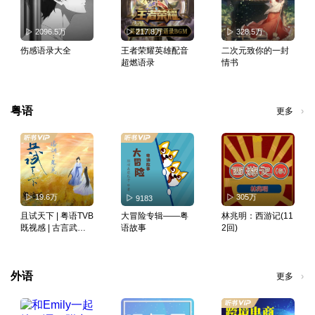
2096.5万
217.8万
328.5万
伤感语录大全
王者荣耀英雄配音
二次元致你的一封
超燃语录
情书
粤语
更多
19.6万
305万
9183
且试天下 | 粤语TVB
大冒险专辑——粤
林兆明：西游记(11
既视感 | 古言武侠
语故事
2回)
影视原著 | 多播
外语
更多