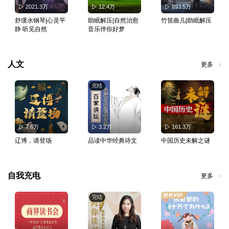
2021.3万
12.4万
893.5万
舒缓水钢琴|心灵平
助眠解压|自然治愈
竹笛曲儿|助眠解压
静 听见自然
音乐伴你好梦
人文
更多
完结
7.6万
3.2万
161.3万
辽博，请登场
品读中华经典诗文
中国历史未解之谜
自我充电
更多
完结