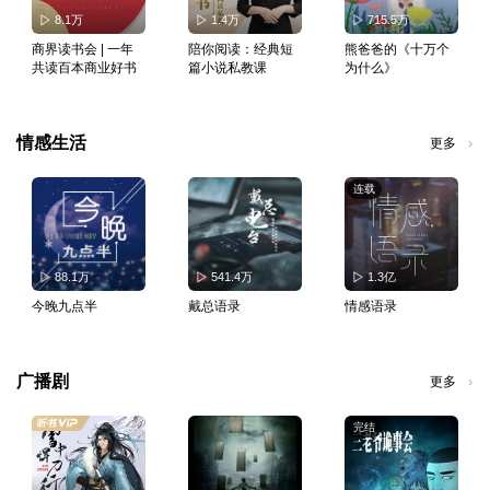
8.1万
1.4万
715.5万
商界读书会 | 一年
陪你阅读：经典短
熊爸爸的《十万个
共读百本商业好书
篇小说私教课
为什么》
情感生活
更多
连载
88.1万
541.4万
1.3亿
今晚九点半
戴总语录
情感语录
广播剧
更多
完结