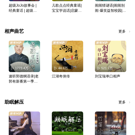
超级JoJo故事会 |
儿歌点点经典童谣|
闹闹猜谜语|闹闹别
经典童话 | 超级宝
宝宝学说话|启蒙磨
闹·爆笑益智校园|宝
贝JoJo | 宝宝巴士
耳朵
宝巴士故事
故事
相声曲艺
更多
1773.4万
44.6万
521.7万
速听郭德纲语录|老
江湖奇侠传
刘宝瑞单口相声
郭有新番第一季精
彩集锦
助眠解压
更多