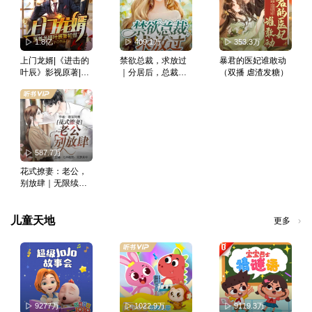
1.8亿
409.1万
353.3万
上门龙婿|《进击的
禁欲总裁，求放过
暴君的医妃谁敢动
叶辰》影视原著|至
｜分居后，总裁更
（双播 虐渣发糖）
尊龙婿|叶辰萧初然
爱我了丨现言丨甜
｜赘婿一朝崛起风
宠
起云涌
587.7万
花式撩妻：老公，
别放肆｜无限续
期，契约假戏真做 |
现言
儿童天地
更多
9277万
1022.9万
9119.3万