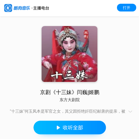
打开
京剧《十三妹》闫巍|姬鹏
东方大剧院
“十三妹”何玉凤本是军官之女，其父因拒绝奸臣纪献唐的提亲，被
纪献唐陷害入狱致死。何玉凤流落江湖，苦练武艺，行侠仗义，
伺机复仇。一日，她遇见携重金前往淮阳救父的书生安骥，因同
情安骥与自己有相同的遭遇而暗中保护他。随后，何玉凤跟随安
骥到能仁寺，发现寺内恶僧欲加害安骥和张金凤一家人，她便出