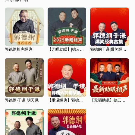
郭德纲相声经典
【无唱助眠】|德云社线下演出大合集
郭德纲于谦|爆笑经典合集
郭德纲·于谦 明天见
【重温经典】郭德纲 于谦|捧腹大笑精华集
【无唱助眠】德云社2026线下专场大合集