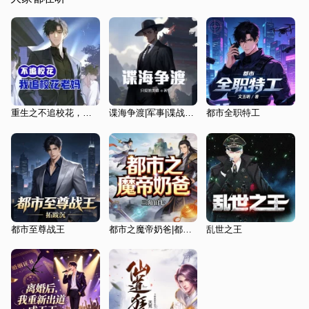
重生之不追校花，我追校花老妈
谍海争渡|军事|谍战特工
都市全职特工
都市至尊战王
都市之魔帝奶爸|都市超能|嚣张|杀手|神豪赘婿文
乱世之王