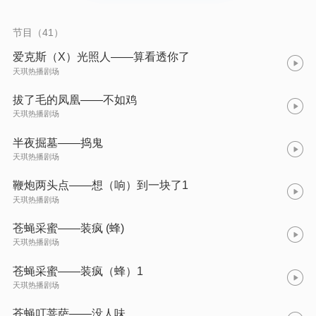
多智慧；并且具有鲜明的民族特色和浓郁的生活气息，幽默风
趣，耐人寻味。
节目（41）
爱克斯（X）光照人——算看透你了
天琪热播剧场
拔了毛的凤凰——不如鸡
天琪热播剧场
半夜掘墓——捣鬼
天琪热播剧场
鞭炮两头点——想（响）到一块了1
天琪热播剧场
苍蝇采蜜——装疯 (蜂)
天琪热播剧场
苍蝇采蜜——装疯（蜂）1
天琪热播剧场
苍蝇叮菩萨——没人味