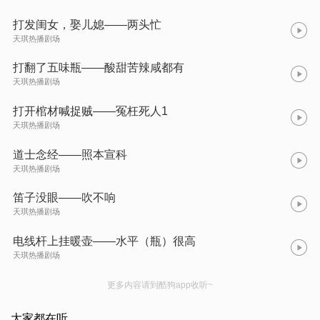
打发闺女，娶儿媳——两头忙
天琪热播剧场
打翻了五味瓶——酸甜苦辣咸都有
天琪热播剧场
打开棺材喊捉贼——冤枉死人1
天琪热播剧场
道士念经——照本宣科
天琪热播剧场
笛子没眼——吹不响
天琪热播剧场
电线杆上挂暖壶——水平（瓶）很高
天琪热播剧场
更多内容请到酷狗app收听~
大家都在听