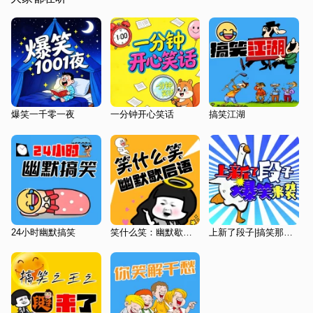
爆笑一千零一夜
一分钟开心笑话
搞笑江湖
24小时幽默搞笑
笑什么笑：幽默歇后语
上新了段子|搞笑那些事儿