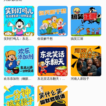
笑到打鸣儿：东北老乡讲一分钟笑话
你笑解千愁
搞笑江湖
欢乐添加剂（幽默笑话段子）
东北笑话乐翻天：一分钟笑话
河南人讲段子