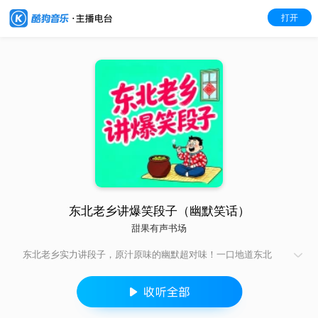
打开
东北老乡讲爆笑段子（幽默笑话）
甜果有声书场
东北老乡实力讲段子，原汁原味的幽默超对味！一口地道东北
话，吐槽生活趣事、分享爆笑日常，直白爽朗，笑点密集。不用
费脑，听着就乐，解压效果拉满，让你在笑声中忘掉烦恼，越听
越开心。