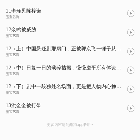
11李瑾见陈梓诺
墨宝艺海
12余鸣被威胁
墨宝艺海
12（上）中国悬疑剧那扇门，正被郭京飞一锤子从客厅里踹穿
墨宝艺海
12（中）日复一日的琐碎拮据，慢慢磨平所有体谅与爱意
墨宝艺海
12（下）剧中一段独处名场面，更是把人物内心挣扎演到极致
墨宝艺海
13洪金奎被打晕
墨宝艺海
更多内容请到酷狗app收听~