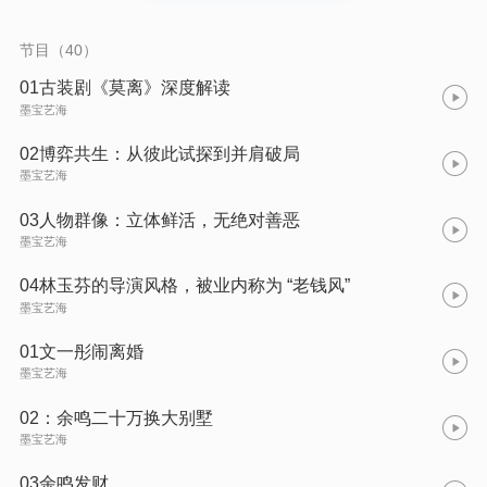
节目（40）
01古装剧《莫离》深度解读
墨宝艺海
02博弈共生：从彼此试探到并肩破局
墨宝艺海
03人物群像：立体鲜活，无绝对善恶
墨宝艺海
04林玉芬的导演风格，被业内称为 “老钱风”
墨宝艺海
01文一彤闹离婚
墨宝艺海
02：余鸣二十万换大别墅
墨宝艺海
03余鸣发财