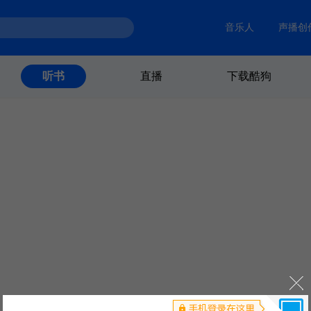
音乐人
声播创
直播
下载酷狗
听书