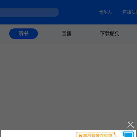
音乐人
声播创
直播
下载酷狗
听书