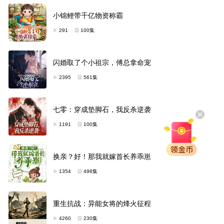
小锦鲤带千亿物资称霸
291
100集
闪婚取了个小祖宗，傅总拿命宠
2395
561集
七零：穿成垫脚石，我反杀逆袭
1191
100集
换亲？好！那我就嫁首长养乖崽
1354
498集
重生抗战：异能女将的烽火征程
4260
230集