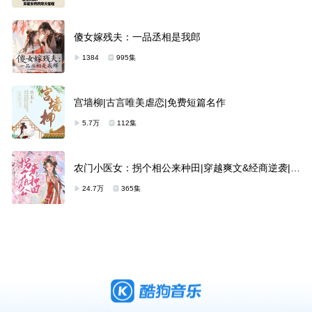
傻女嫁残夫：一品丞相是我郎
1384
995集
宫墙柳|古言唯美虐恋|免费短篇名作
5.7万
112集
农门小医女：拐个相公来种田|穿越爽文&经商逆袭|精
品多播
24.7万
365集