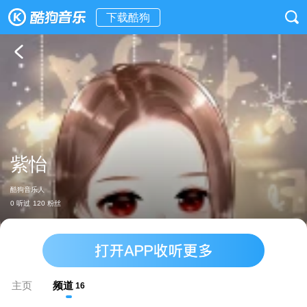
下载酷狗
紫怡
酷狗音乐人
0 听过
120 粉丝
主页
频道
16