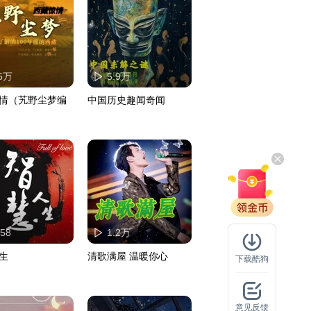
.5万
5.9万
情（艽野尘梦编
中国历史趣闻奇闻
58
1.2万
生
清歌满屋 温暖你心
下载酷狗
意见反馈