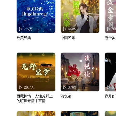
7.5万
4605
90
欧美经典
中国民乐
流金岁
29.7万
3763
5
西藏惊情｜人性艽野上
清悦读
岁月如
的旷世奇情丨言情