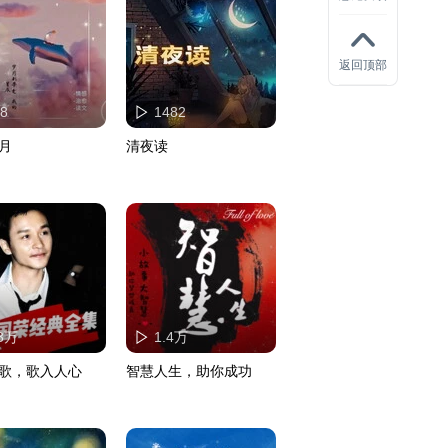
返回顶部
8
1482
月
清夜读
.3万
1.4万
歌，歌入人心
智慧人生，助你成功