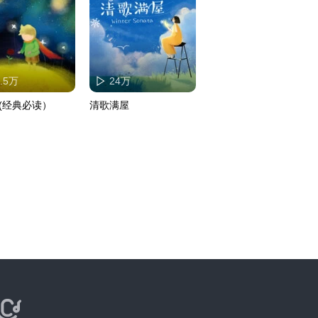
9.5万
24万
(经典必读）
清歌满屋