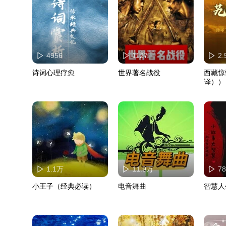
4956
1127
2
诗词心理疗愈
世界著名战役
西藏惊
译））
1.1万
11.9万
78
小王子（经典必读）
电音舞曲
智慧人