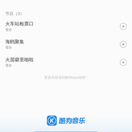
节目（3）
火车站检票口
雪亦
海鸥聚集
雪亦
火苗噼里啪啦
雪亦
更多内容请到酷狗app收听~