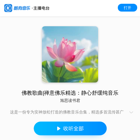
打开
佛教歌曲|禅意佛乐精选：静心舒缓纯音乐
旭思读书君
这是一份专为安神放松打造的佛教音乐合集，精选多首流传甚广
的佛曲与禅乐。音乐节奏轻柔缓慢，音色纯净通透，没有繁杂的
编曲，只保留最质朴的韵律。它能帮助听者舒缓紧绷的神经，驱
散疲惫与焦虑，尤其适合睡前聆听，伴你在静谧的佛韵中放松身
心，安然入梦。