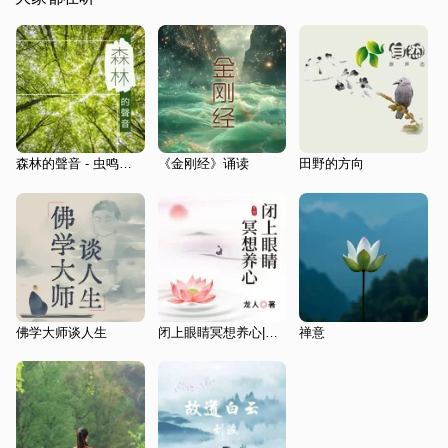
森林的聲音 - 虫鸣鸟叫，大自然聲音為了放鬆身體和早操
《金刚经》诵读
田野的方向
佛学大师谈人生
闭上眼睛冥想养心|解压助眠
禅意