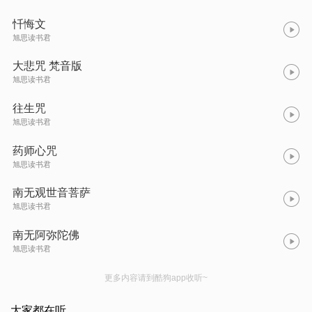
忏悔文
旭思读书君
大悲咒 梵音版
旭思读书君
往生咒
旭思读书君
药师心咒
旭思读书君
南无观世音菩萨
旭思读书君
南无阿弥陀佛
旭思读书君
更多内容请到酷狗app收听~
大家都在听