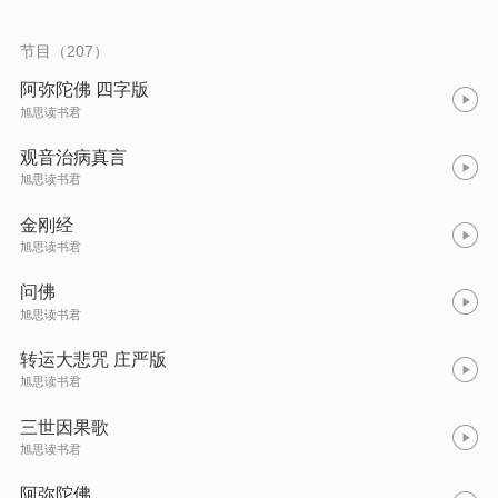
节目（207）
阿弥陀佛 四字版
旭思读书君
观音治病真言
旭思读书君
金刚经
旭思读书君
问佛
旭思读书君
转运大悲咒 庄严版
旭思读书君
三世因果歌
旭思读书君
阿弥陀佛