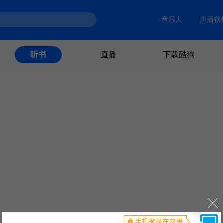
音乐人
声播创
直播
下载酷狗
听书