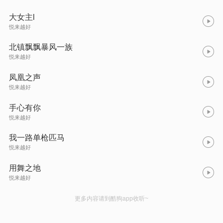
大女主l
悦来越好
北镇飘飘暴风一族
悦来越好
凤凰之声
悦来越好
手心有你
悦来越好
我一路单枪匹马
悦来越好
用舞之地
悦来越好
更多内容请到酷狗app收听~