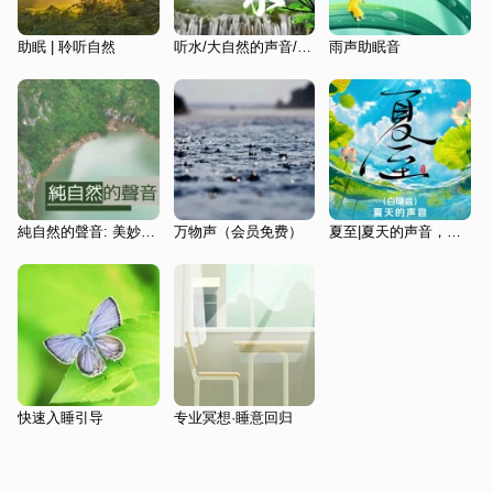
助眠 | 聆听自然
听水/大自然的声音/助眠白噪音 精品合集
雨声助眠音
純自然的聲音: 美妙的音樂, 背景音樂, 鳥叫聲, 溪水聲
万物声（会员免费）
夏至|夏天的声音，助眠放松|纯自然治愈，白噪音雨声
快速入睡引导
专业冥想·睡意回归