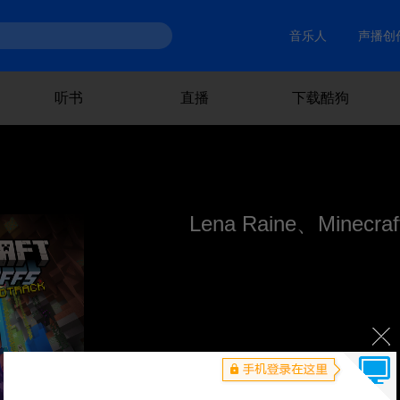
音乐人
声播创
听书
直播
下载酷狗
Lena Raine、Minecraft