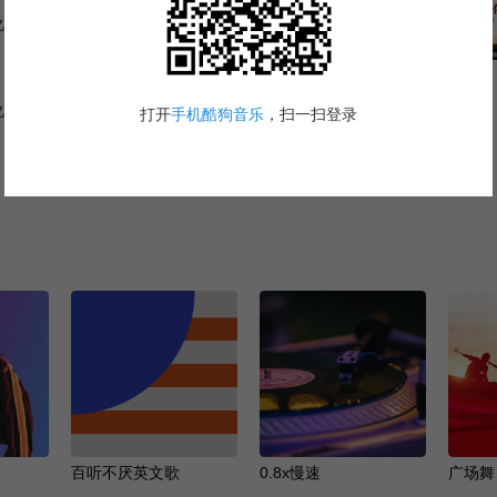
天津卫视·德云社相声晚会
亿
2205.6万
——开开心心年年好
华语群星
亿
百听不厌英文歌
0.8x慢速
广场舞