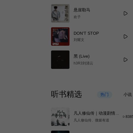
悬崖勒马
欢子
DON'T STOP
刘耀文
黑 (Live)
h3R3刘清云
听书精选
热门
小说
凡人修仙传｜动漫剧情抢
838
先听
凡人修仙传、微媒有道