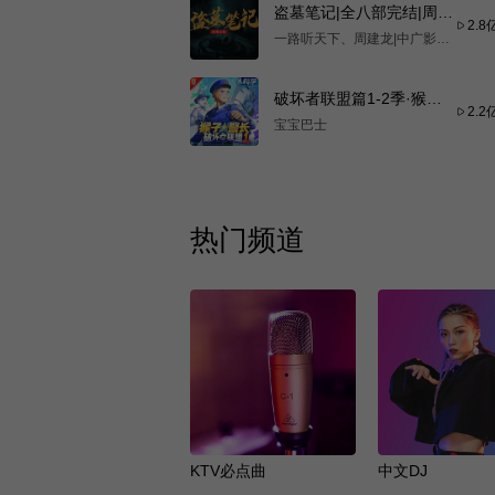
盗墓笔记|全八部完结|周建
2.8
龙演播&南派三叔著｜古墓
一路听天下、周建龙|中广影
探险经典扛鼎之作
音、盗墓笔记
破坏者联盟篇1-2季·猴子
2.2
警长科学探案记|宝宝巴士
宝宝巴士
故事｜官方正版|侦探推理
热门频道
KTV必点曲
中文DJ