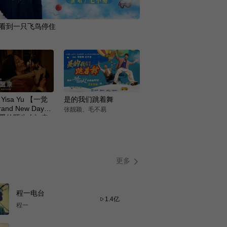
看到一只飞鸟停住
Yisa Yu 【一觉
是的我们跳着舞
and New Day】
张靓颖、毛不易
爱的陌生人》电
曲 短版MV
更多
程一电台
1.4亿
程一