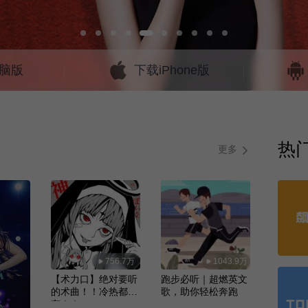
脑版
下载iPhone版
热
更多
756.7万
1043.9万
【术力口】绝对要听
跑步必听｜超燃英文
的术曲！！冷热都
歌，助你轻松奔跑
有！！