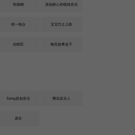
郭德纲
原创静心舒眠纯音乐
程一电台
宝宝巴土儿歌
抬棺匠
晚安故事盒子
5sing原创音乐
腾讯音乐人
易车