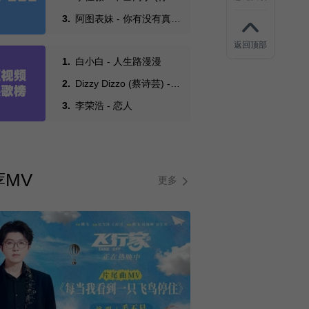
怎么两清)
3.
阿图表妹 - 你有没有真的
爱过我
返回顶部
1.
白小白 - 人生路漫漫
2.
Dizzy Dizzo (蔡诗芸) -
雨过后的风景
3.
李荣浩 - 恋人
荐MV
更多