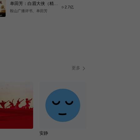
单田芳：白眉大侠（精修
2.7亿
版）
鞍山广播评书、单田芳
更多
安静