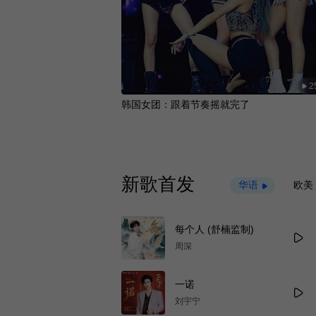
2
韩国女团：跟着节奏摇就完了
新歌首发
华语
欧美
每个人 (舒楠监制)
周深
一诺
刘宇宁