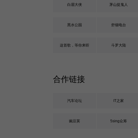
白眉大侠
茅山捉鬼人
黑水公园
舒烟电台
这首歌，等你来听
斗罗大陆
合作链接
汽车论坛
IT之家
豌豆荚
5sing众筹