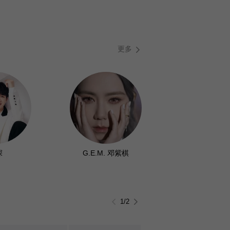
更多
深
G.E.M. 邓紫棋
1
/
2