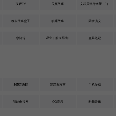
夜听FM
贝瓦故事
文武贝流行钢琴（1）
晚安故事盒子
哄睡故事
隋唐演义
水浒传
星空下的钢琴曲1
盗墓笔记
365音乐网
漫漫看漫画
手机游戏
智能电视网
QQ音乐
酷我音乐