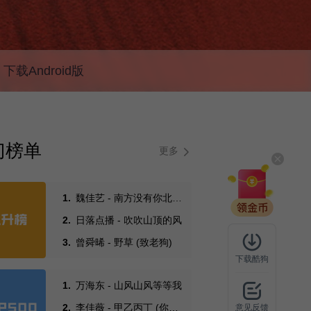
下载Android版
门榜单
更多
1.
魏佳艺 - 南方没有你北方
没有雨
2.
日落点播 - 吹吹山顶的风
3.
曾舜晞 - 野草 (致老狗)
下载酷狗
1.
万海东 - 山风山风等等我
2.
李佳薇 - 甲乙丙丁 (你我
意见反馈