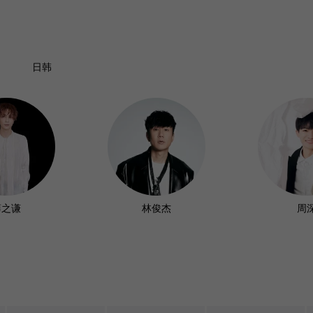
日韩
薛之谦
林俊杰
周