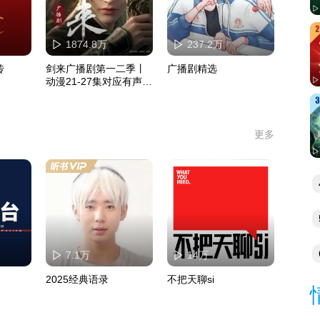
1874.8万
237.2万
传
剑来广播剧第一二季丨
广播剧精选
动漫21-27集对应有声3
7-40集丨抢先听完结
更多
的
7.1万
14万
赏
2025经典语录
不把天聊si