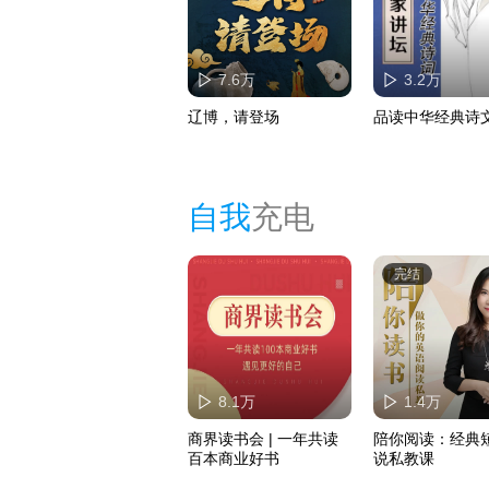
7.6万
3.2万
辽博，请登场
品读中华经典诗
自我
充电
完结
8.1万
1.4万
商界读书会 | 一年共读
陪你阅读：经典
百本商业好书
说私教课