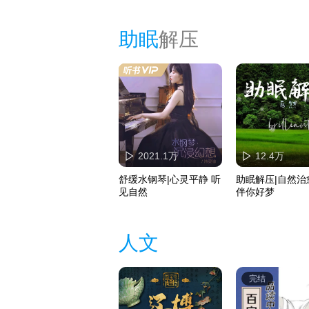
助眠
解压
2021.1万
12.4万
舒缓水钢琴|心灵平静 听
助眠解压|自然治
见自然
伴你好梦
人文
完结