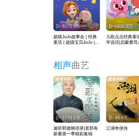
9275.9万
1021.8万
超级JoJo故事会 | 经典
儿歌点点经典童谣
童话 | 超级宝贝JoJo |
学说话|启蒙磨耳
宝宝巴士故事
相声
曲艺
1773.1万
44.6万
速听郭德纲语录|老郭有
江湖奇侠传
新番第一季精彩集锦