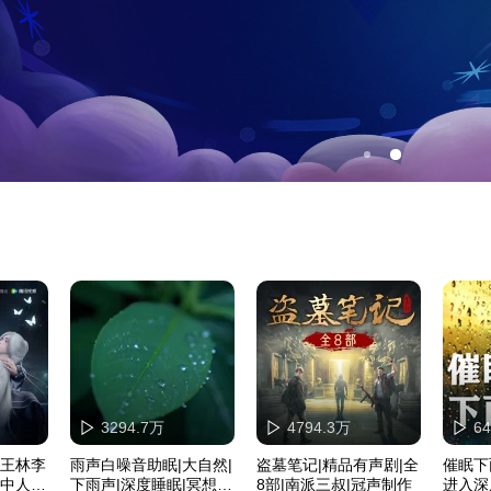
3294.7万
4794.3万
6
|王林李
雨声白噪音助眠|大自然|
盗墓笔记|精品有声剧|全
催眠下
曲中人有
下雨声|深度睡眠|冥想疗
8部|南派三叔|冠声制作
进入深