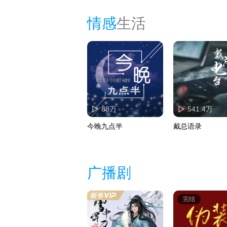
情感
生活
88万
541.4万
今晚九点半
戴总语录
广播剧
完结