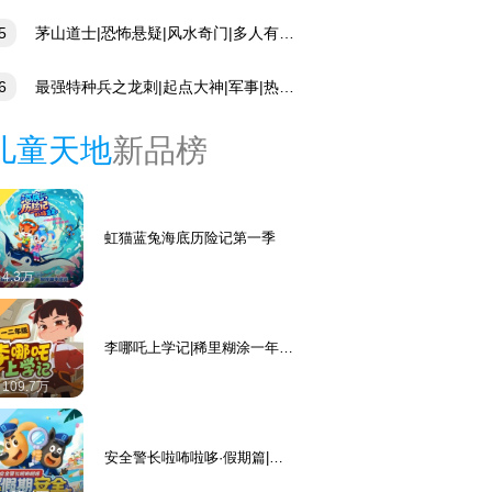
删减版|江山为聘|吾皇万岁万万岁|古言权谋|
人有声剧
5
茅山道士|恐怖悬疑|风水奇门|多人有声
6
最强特种兵之龙刺|起点大神|军事|热血|
种兵|赤色星尘|有声剧
儿童天地
新品榜
虹猫蓝兔海底历险记第一季
4.3万
李哪吒上学记|稀里糊涂一年级
&神神气气二年级
109.7万
安全警长啦咘啦哆·假期篇|宝
宝巴士故事