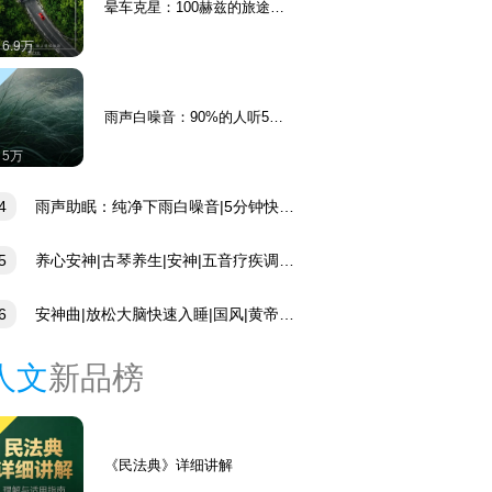
晕车克星：100赫兹的旅途轻
音乐处方
6.9万
雨声白噪音：90%的人听5分
钟就睡了
5万
4
雨声助眠：纯净下雨白噪音|5分钟快速
睡
5
养心安神|古琴养生|安神|五音疗疾调养
脏疏肝理气|古琴曲
6
安神曲|放松大脑快速入睡|国风|黄帝内
五音养生|道家财神咒
人文
新品榜
《民法典》详细讲解