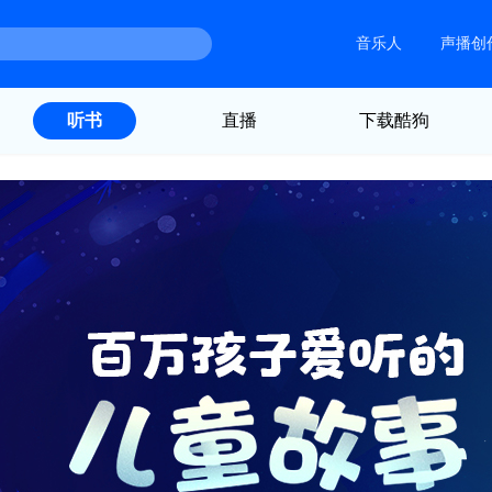
音乐人
声播创
直播
下载酷狗
听书