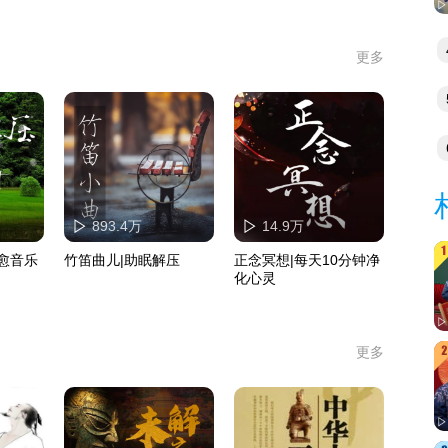
更多
事
893.4万
14.9万
愈音乐
竹笛曲儿|助眠解压
正念冥想|每天10分钟净
化心灵
更多