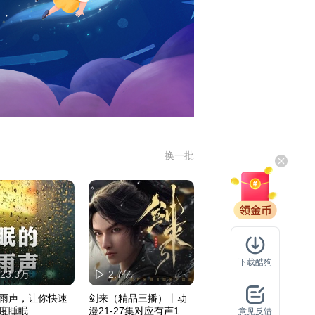
换一批
下载酷狗
423.3万
2.7亿
雨声，让你快速
剑来（精品三播）丨动
度睡眠
漫21-27集对应有声152-
意见反馈