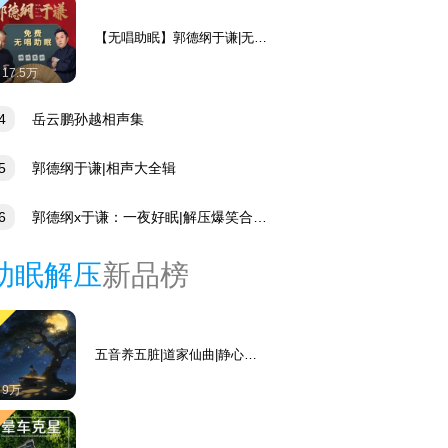
【无唱助眠】郭德纲于谦|无唱
相声合集，伴你入睡
17.5万
4
岳云鹏孙越相声集
5
郭德纲于谦|相声大全辑
6
郭德纲x于谦：一夜好眠|解压爆笑合集|
选无唱段
助眠解压
新品榜
五音养五脏|道家仙曲|静心安
神|黄帝内经养生古琴|静心
9万