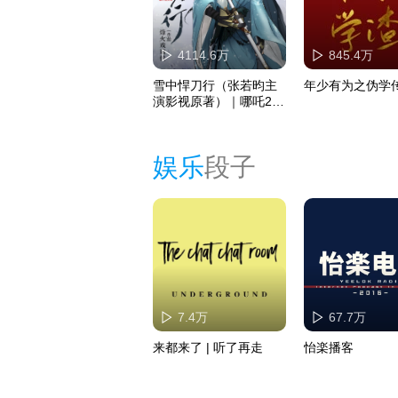
4114.6万
845.4万
雪中悍刀行（张若昀主
年少有为之伪学
演影视原著）｜哪吒2同
cv
娱乐
段子
7.4万
67.7万
来都来了 | 听了再走
怡楽播客