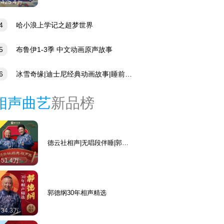
425.4万
4
哈小浪上学记之超梦世界
5
布鲁伊1-3季 中文动画原声故事
6
冰雪奇缘|迪士尼经典动画故事|睡前故
相声曲艺
新品榜
德云社相声|无唱段伴睡|郭德
纲于谦领衔
51.4万
郭德纲30年相声精选
34.3万