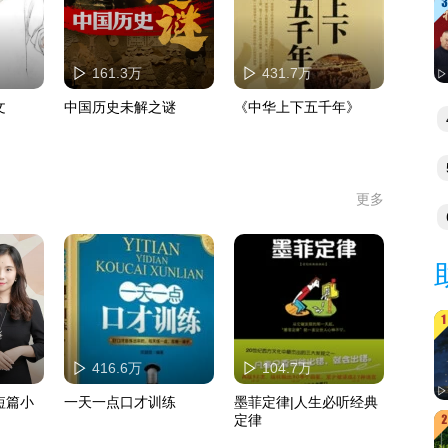
161.3万
431.7万
文
中国历史未解之谜
《中华上下五千年》
更多
精
416.6万
104.7万
短篇小
一天一点口才训练
墨菲定律|人生必听经典
定律