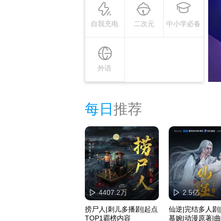
自我充电
二次元
中小学必备
外语
每日
推荐
4407.2万
2.5亿
捞尸人|刺儿多播剧|起点
仙逆|完结多人剧
TOP1霸榜内容
慕婉|动漫原著|