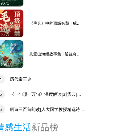
9671
《毛选》中的顶级智慧 | 成事
思维 | 毛泽东选集
5.7万
儿童山海经故事集 | 通往奇幻
世界的大门
2952
4
历代帝王史
5
《一句顶一万句》深度解读|刘震云|咸
玩笑|豆瓣高分
6
唐诗三百首朗读|人大国学教授精选诗词
析|诗歌名篇经典诵读
情感生活
新品榜