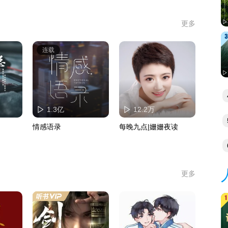
更多
连载
入
1.3亿
12.2万
情感语录
每晚九点|姗姗夜读
五
经
更多