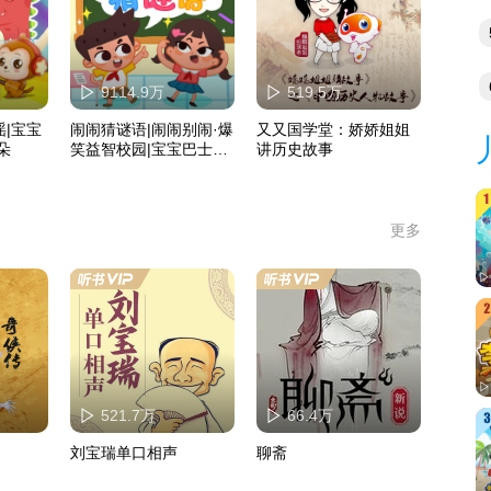
未
多
剧
9114.9万
519.5万
特
|宝宝
闹闹猜谜语|闹闹别闹·爆
又又国学堂：娇娇姐姐
朵
笑益智校园|宝宝巴士故
讲历史故事
事
更多
521.7万
66.4万
刘宝瑞单口相声
聊斋