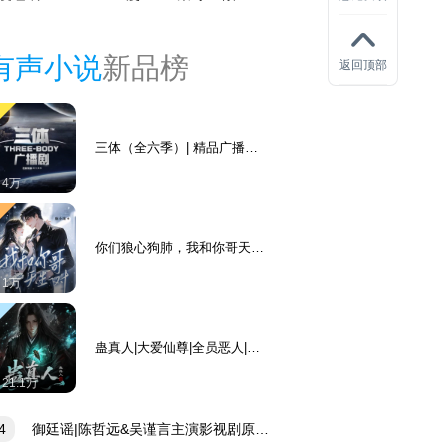
171集丨完本
有声小说
新品榜
返回顶部
三体（全六季）| 精品广播
剧，刘慈欣著
4万
你们狼心狗肺，我和你哥天生
一对（妙儿姐谢必安）
1万
蛊真人|大爱仙尊|全员恶人|杀
伐果断|凡人流|精品有声剧
21.1万
4
御廷谣|陈哲远&吴谨言主演影视剧原著|