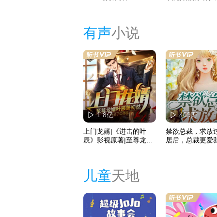
故事演播｜大神
有声
小说
1.8亿
409万
上门龙婿|《进击的叶
禁欲总裁，求放
辰》影视原著|至尊龙婿|
居后，总裁更爱
叶辰萧初然｜赘婿一朝
现言丨甜宠
崛起风起云涌
儿童
天地