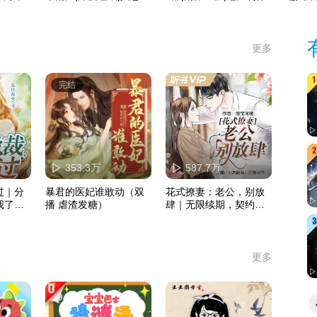
作品
愈
更多
完结
353.3万
587.7万
过｜分
暴君的医妃谁敢动（双
花式撩妻：老公，别放
我了丨
播 虐渣发糖）
肆｜无限续期，契约假
戏真做 | 现言
更多