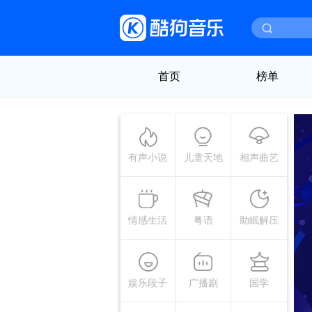
首页
榜单
有声小说
儿童天地
相声曲艺
情感生活
粤语
助眠解压
娱乐段子
广播剧
国学