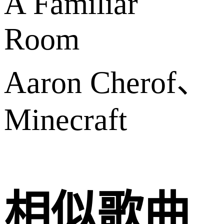
A Familiar
Room
Aaron Cherof、
Minecraft
相似歌曲