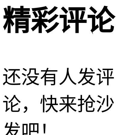
精彩评论
还没有人发评
论，快来抢沙
发吧！