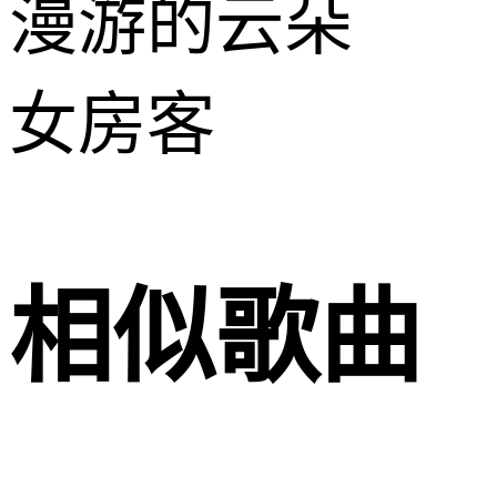
漫游的云朵
女房客
相似歌曲