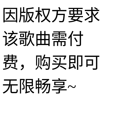
因版权方要求
该歌曲需付
费，购买即可
无限畅享~