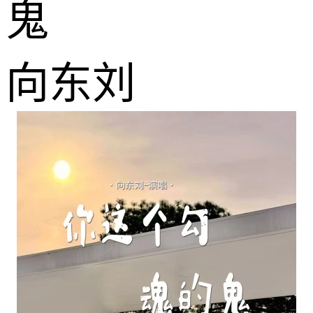
鬼
向东刘