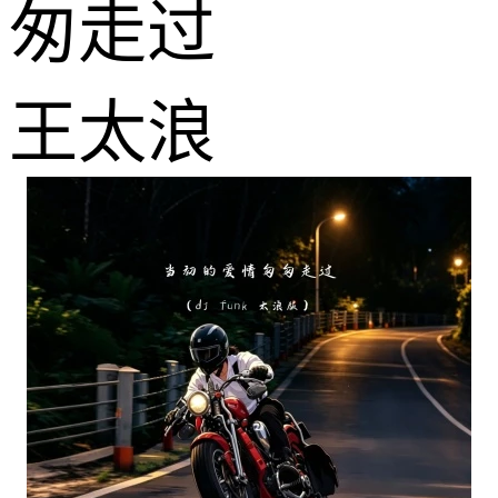
匆走过
王太浪