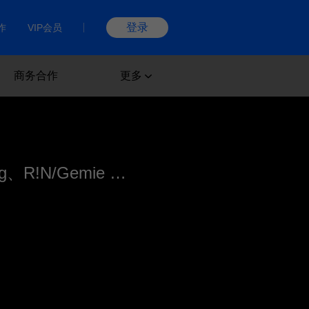
登录
作
VIP会员
商务合作
更多
鸣潮先约电台、jixwang、R!N/Gemie - 自无垠处归航之星