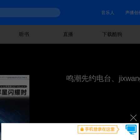
音乐人
声播创
听书
直播
下载酷狗