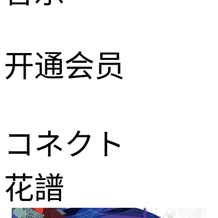
开通会员
コネクト
花譜