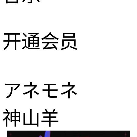
开通会员
アネモネ
神山羊