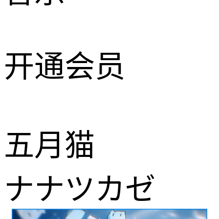
开通会员
五月猫
ナナツカゼ