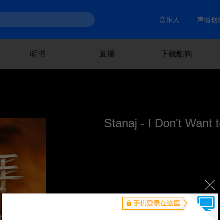
音乐人
声播创
听书
直播
下载酷狗