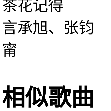
茶花记得
言承旭、张钧
甯
相似歌曲