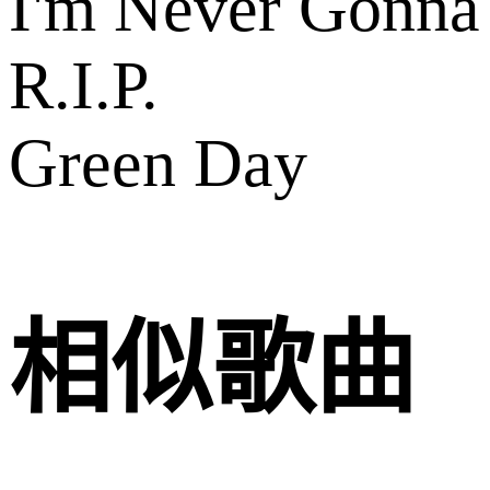
I'm Never Gonna
R.I.P.
Green Day
相似歌曲