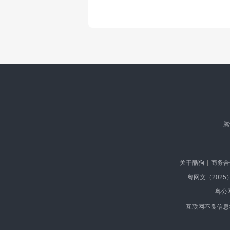
腾
关于酷狗
商务合
粤网文（2025）
粤公网
互联网不良信息