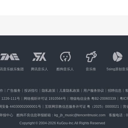
讯音乐娱乐集团
腾讯音乐人
酷狗音乐人
音乐推
5sing原创音
作
广告服务
投诉指引
隐私政策
儿童隐私政策
用户服务协议
招聘信息
1226-111号
网络视听许可证 1910564号
增值电信业务 粤B2-20060339
粤IC
安备 44030002000001号
互联网宗教信息服务许可证 粤（2025）0000021
营
举报中心
酷狗不良信息举报邮箱：kg_jb_music@tencentmusic.com
客服电话：020
Copyright © 2004-2026 KuGou-Inc.All Rights Reserved