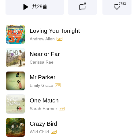
6
6782
共
29
首
Loving You Tonight
Andrew Allen
Near or Far
Carissa Rae
Mr Parker
Emily Grace
One Match
Sarah Harmer
Crazy Bird
Wild Child