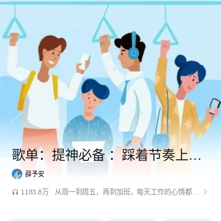
歌单：提神必备 ：踩着节奏上下班
薛予安
1183.8万
从周一到周五，再到加班，每天工作的心情都会随着这一天要完成各种任务、而有所不同。尽管表面上不露声色，但只有自己清楚这一天结束时感觉怎么样，是累了，焦虑了，还是平静，兴奋了。而难得让自己能够放松的时刻，可能是在下班的地铁公交上，上班行走的路上，这个时候就需要给自己戴上耳机放一些歌曲，享受片刻。 ＃主题限定奖＃ 歌单整理：风停了_你走了 封面来源于网络，侵删致歉！