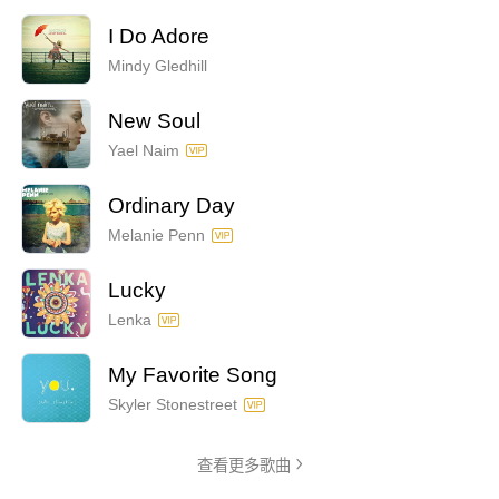
I Do Adore
Mindy Gledhill
New Soul
Yael Naim
Ordinary Day
Melanie Penn
Lucky
Lenka
My Favorite Song
Skyler Stonestreet
查看更多歌曲