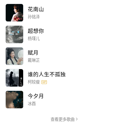
花南山
孙铭泽
超想你
杨瑾儿
赋月
戴琳芷
谁的人生不孤独
柯较瘦
今夕月
冰酉
查看更多歌曲