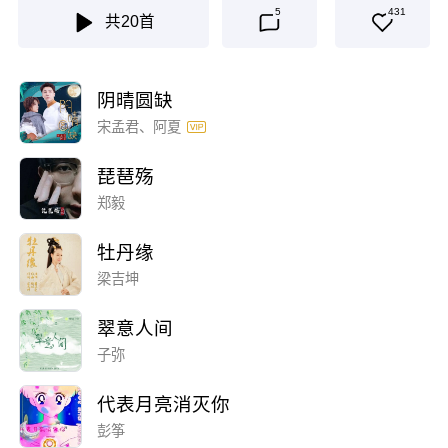
5
431
共
20
首
阴晴圆缺
宋孟君、阿夏
琵琶殇
郑毅
牡丹缘
梁吉坤
翠意人间
子弥
代表月亮消灭你
彭筝