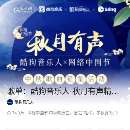
歌单：酷狗音乐人·秋月有声精选合辑
酷狗音乐人
74.3万
网络中国节·中秋精选曲，佳“音”相伴，中秋赏“乐”