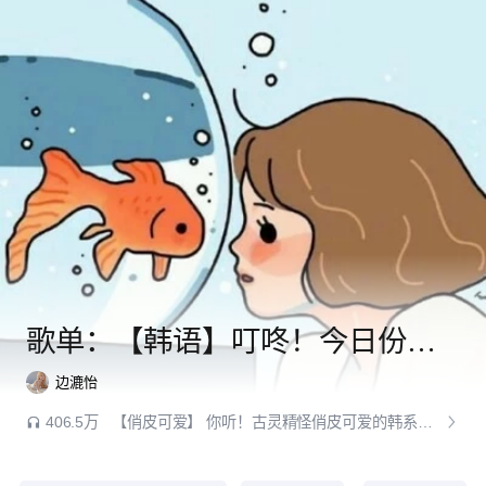
歌单：【韩语】叮咚！今日份可爱记得签收
边漉怡
406.5万
【俏皮可爱】 你听！古灵精怪俏皮可爱的韩系少女风get到你的少女心了吗？