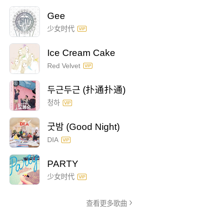
Gee
少女时代
Ice Cream Cake
Red Velvet
두근두근 (扑通扑通)
청하
굿밤 (Good Night)
DIA
PARTY
少女时代
查看更多歌曲