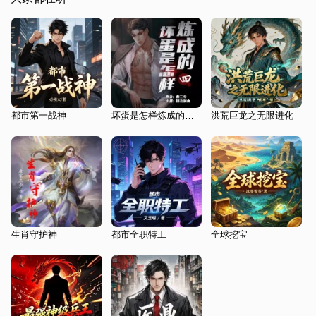
都市第一战神
坏蛋是怎样炼成的四|黑道风云之谢文东
洪荒巨龙之无限进化
生肖守护神
都市全职特工
全球挖宝