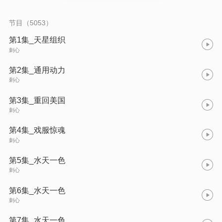
展，科技的进步，新时代下的谢文东带领着众位文东会的兄弟又
会创造出一个什么样的世界呢？让我们拭目以待... ...
节目（5053）
第1集_天星组织
刺心
第2集_通用动力
刺心
第3集_重回美国
刺心
第4集_戏服惊魂
刺心
第5集_水天一色
刺心
第6集_水天一色
刺心
第7集_水天一色