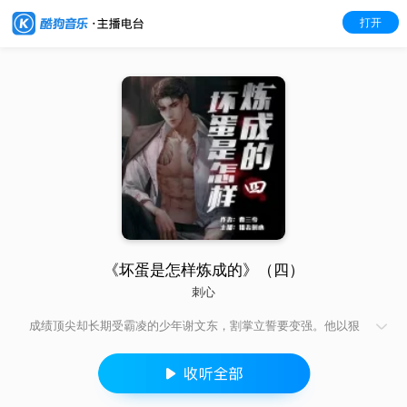
打开
《坏蛋是怎样炼成的》（四）
刺心
成绩顶尖却长期受霸凌的少年谢文东，割掌立誓要变强。他以狠
辣与智谋收服兄弟，组建文东会，从校园小团体起步，逐步统一
东北黑道，整合北洪门，建立“商黑结合”的势力版图。与南洪门向
问天巅峰博弈，布局海外，最终成为黑道霸主，在权力与人性的
挣扎中，演绎出一段充满血性与谋略的黑道传奇。 随着时代的发