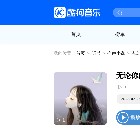
首页
榜单
我的位置:
首页
>
听书
>
有声小说
>
玄
无论你
1
2023-03-
播
1