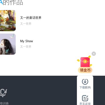
A
的作品
又一的童话世界
又一世界
297
My Show
又一世界
7
下载酷狗
听歌识曲
意见反馈