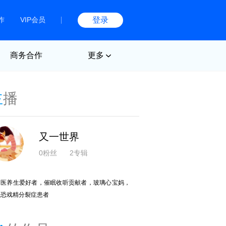
作
VIP会员
登录
商务合作
更多
主
播
又一世界
0粉丝
2专辑
中医养生爱好者，催眠收听贡献者，玻璃心宝妈，
社恐戏精分裂症患者