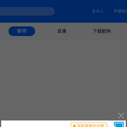
音乐人
声播创
直播
下载酷狗
听书