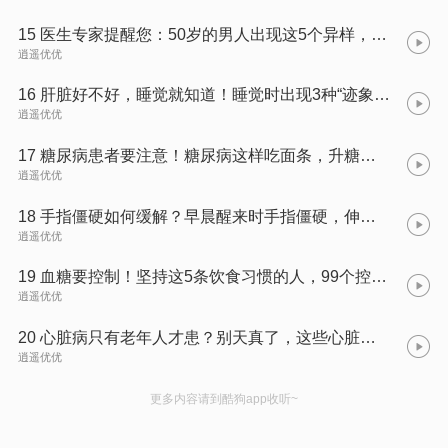
15 医生专家提醒您：50岁的男人出现这5个异样，躲不开了，是更年期来了！
逍遥优优
16 肝脏好不好，睡觉就知道！睡觉时出现3种“迹象”，趁早检查肝功
逍遥优优
17 糖尿病患者要注意！糖尿病这样吃面条，升糖速度超快！
逍遥优优
18 手指僵硬如何缓解？早晨醒来时手指僵硬，伸屈困难，暗示哪些病找上门了？
逍遥优优
19 血糖要控制！坚持这5条饮食习惯的人，99个控住高血糖，你愿意做第100人吗？
逍遥优优
20 心脏病只有老年人才患？别天真了，这些心脏病年轻人也会得！
逍遥优优
更多内容请到酷狗app收听~