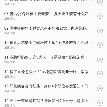
逍遥优优
08 俗话说“冬吃萝卜夏吃姜”，夏天吃生姜有什么好处？哪些人夏天不能吃生姜？
逍遥优优
09 医生提醒您！睡觉总有不舒服感觉，也许是肺病了，别拖，最好早点查查肺！
逍遥优优
10 很多人感染幽门螺杆菌！这4个迹象若置之不理，当心胃癌靠近！
逍遥优优
11 不想得肠癌，这5类人，真需要做个肠镜筛查！
逍遥优优
12 得了血栓怎么办？“血栓克星”每周吃一吃，常做3事，血管通畅，一生无栓！
逍遥优优
13 肝脏病变会有征兆，身体4个部位会发通知！日常养肝，做好这几点！
逍遥优优
14 癌症一查就是晚期？身体发出4个讯号，是肺求救！两类人要记牢！
逍遥优优