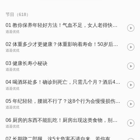
老年生活不可避免的心境。学着善待儿孙，他们有时间就会常来
看看，和他们聊聊天，就会悄悄的远离孤独。
节目（618）
01 教你保养年轻好方法！气血不足，女人老得快！教你3个方法调理，50岁也不显老！
逍遥优优
02 体重多少才更健康？体重影响着寿命！50岁后的人想长寿，体重保持多少最合适？
逍遥优优
03 健康长寿小秘诀
逍遥优优
04 喝酒坏处多！确诊到死亡，只需几个月？酒后4个前兆，或许你被胰腺癌“盯上”！
逍遥优优
05 年纪轻轻，腰就不行了？这8个行为会慢慢损伤你的腰！赶快改掉！
逍遥优优
06 厨房的东西不能乱吃！厨房出现这类食物，别心疼！赶紧扔了！
逍遥优优
07 长期跷二郎腿，这5大危害不请自来，若你有，赶紧改掉吧！