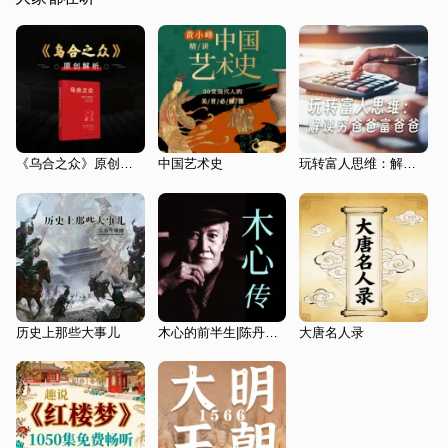
《乌合之众》原创解析
中国艺术史
玩转富人思维：解读穷爸爸富爸爸
历史上那些大事儿
木心的前半生|陈丹青恩师|木心文学回忆录|木心遗稿
大唐名人录