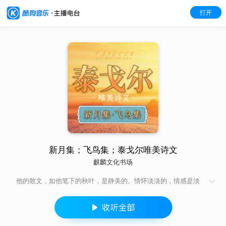
打开
新月集；飞鸟集；泰戈尔唯美诗文
麒麟文化书场
他的散文，如他笔下的秋叶，是静美的。情怀淡淡的，情感是淡
淡的。哪怕是深到刻骨的相思，用他的笔写来，也细腻、静穆，
如香茗入品，浓而不烈。 他的散文总有浅浅的悲感缠绕，无论是
水样的女子，还是孟加拉漫天的阳光，不管是人还是自然，在他
笔下似乎总有些力不从心的忧怨。可是，它们又总是向上的，基