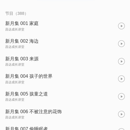
调也总是乐观。他似乎在用一支忧愁的笔，赞颂人间真善美。那
些散文流动着浪漫的光彩，充满了人生的哲思。它们和他的诗一
样灵动，却少了几分宗教的神秘，多了几点清新的意味。 他揭去
节目（388）
了文字华丽羞涩的面纱，让它们落在平凡的日子里，变得平淡而
随性。因此，他的散文里不再有诗歌中处处可见的神。匆匆行
新月集 001 家庭
旅，风中招摇的罗望子树，爱人的纱丽，离别的一眼瞬间，就连
昌达成长讲堂
那闲坐的散淡光景，都成了是他纸页上的贵宾。 他，就是泰戈
尔。
新月集 002 海边
昌达成长讲堂
新月集 003 来源
昌达成长讲堂
新月集 004 孩子的世界
昌达成长讲堂
新月集 005 孩童之道
昌达成长讲堂
新月集 006 不被注意的花饰
昌达成长讲堂
新月集 007 偷睡眠者