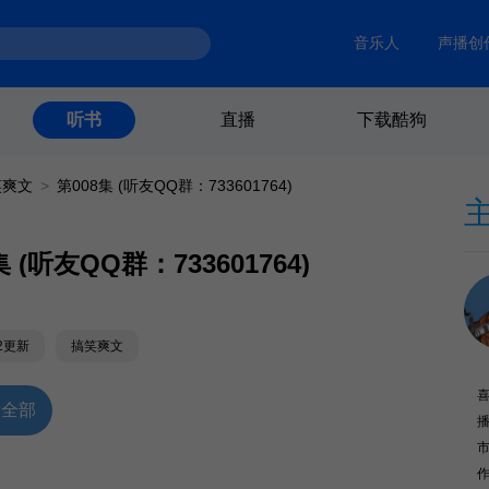
音乐人
声播创
直播
下载酷狗
听书
笑爽文
>
第008集 (听友QQ群：733601764)
集 (听友QQ群：733601764)
12更新
搞笑爽文
放全部