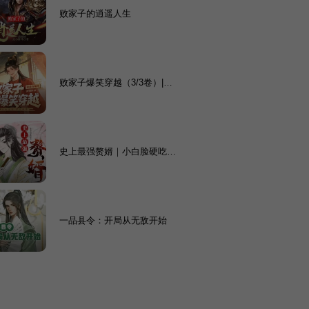
败家子的逍遥人生
败家子爆笑穿越（3/3卷）|笑
死概不偿命
史上最强赘婿｜小白脸硬吃软
饭丨历史丨逆袭
一品县令：开局从无敌开始