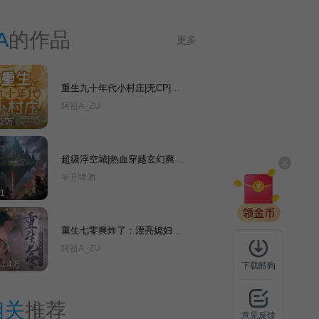
A
的作品
更多
重生九十年代小村庄|无CP|家
长里短|虐渣致富|精品多人
阿祖A_ZU
12万
超级浮空城|热血穿越玄幻爽
文|多人有声剧
半升啤酒
1
重生七零爽炸了：漂亮媳妇家
男人回来了|年代种田甜宠爽
阿祖A_ZU
文|多人剧
64.4万
下载酷狗
相关
推荐
意见反馈