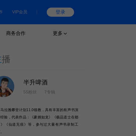
作
VIP会员
登录
商务合作
更多
主
播
半升啤酒
55粉丝
7专辑
喜马拉雅攀登计划11.0领教，具有丰富的有声书演
播经验，代表作品：《豪婿如龙》《极品道士在都
市》《仙道无痕》等，参与过大量有声书录制工
作。