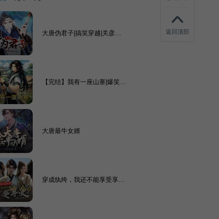
返回顶部
大唐伪君子|搞笑穿越|关彦之
领衔|赚钱|商战|爽文
【完结】我有一座山寨|爆笑穿
越|最强山寨系统流|开局一座
山
大唐最牛女婿
穿成纨绔，我还不能享受享
受？爆笑历史穿越|纨绔逆袭|
多女主