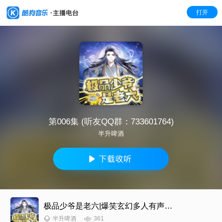
打开
第006集 (听友QQ群：733601764)
半升啤酒
极品少爷是老六|爆笑玄幻多人有声剧|爽文
361
半升啤酒