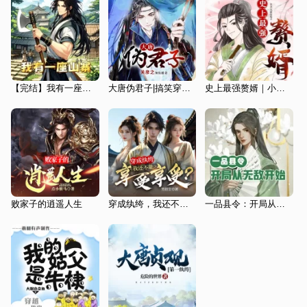
【完结】我有一座山寨|爆笑穿越|最强山寨系统流|开局一座山
大唐伪君子|搞笑穿越|关彦之领衔|赚钱|商战|爽文
史上最强赘婿｜小白脸硬吃软饭丨历史丨逆袭
败家子的逍遥人生
穿成纨绔，我还不能享受享受？爆笑历史穿越|纨绔逆袭|多女主
一品县令：开局从无敌开始