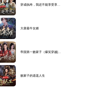
穿成纨绔，我还不能享受享
受？爆笑历史穿越|纨绔逆袭|
多女主
大唐最牛女婿
帝国第一败家子（爆笑穿越|废
柴逆袭玄幻爽文）
败家子的逍遥人生