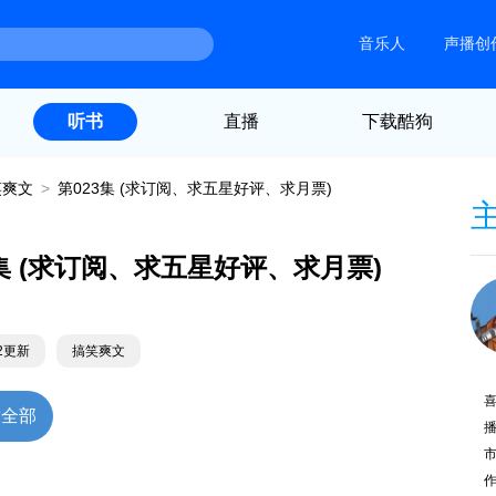
音乐人
声播创
直播
下载酷狗
听书
笑爽文
>
第023集 (求订阅、求五星好评、求月票)
3集 (求订阅、求五星好评、求月票)
12更新
搞笑爽文
放全部