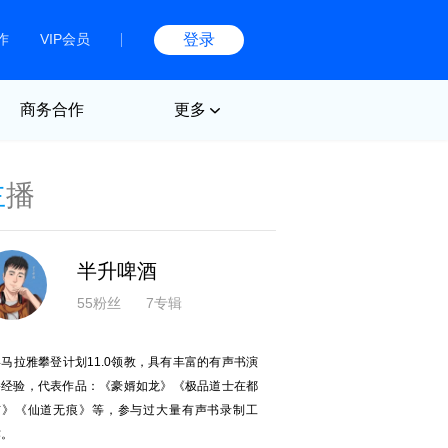
作
VIP会员
登录
商务合作
更多
主
播
半升啤酒
55粉丝
7专辑
喜马拉雅攀登计划11.0领教，具有丰富的有声书演
播经验，代表作品：《豪婿如龙》《极品道士在都
市》《仙道无痕》等，参与过大量有声书录制工
作。