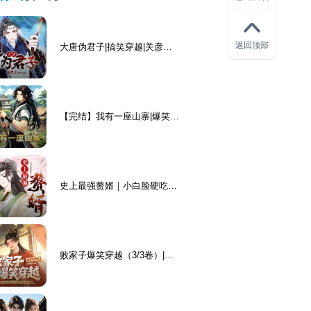
返回顶部
大唐伪君子|搞笑穿越|关彦之
领衔|赚钱|商战|爽文
【完结】我有一座山寨|爆笑穿
越|最强山寨系统流|开局一座
山
史上最强赘婿｜小白脸硬吃软
饭丨历史丨逆袭
败家子爆笑穿越（3/3卷）|笑
死概不偿命