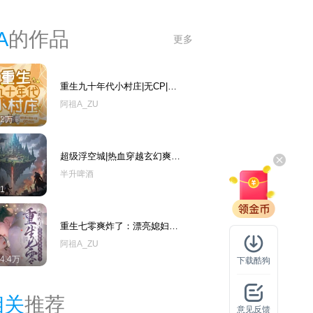
A
的作品
更多
重生九十年代小村庄|无CP|家
长里短|虐渣致富|精品多人
阿祖A_ZU
12万
超级浮空城|热血穿越玄幻爽
文|多人有声剧
半升啤酒
1
重生七零爽炸了：漂亮媳妇家
男人回来了|年代种田甜宠爽
阿祖A_ZU
文|多人剧
64.4万
下载酷狗
相关
推荐
意见反馈