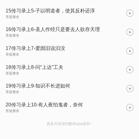
15传习录上5-子以明道者，使其反朴还淳
菩提雅舍
16传习录上6-圣人作经只是要去人欲存天理
菩提雅舍
17传习录上7-爱因旧说汩没
菩提雅舍
18传习录上8-问“上达”工夫
菩提雅舍
19传习录上9-知识不长进如何
菩提雅舍
20传习录上10-有人夜怕鬼者，奈何
菩提雅舍
更多内容请到酷狗app收听~