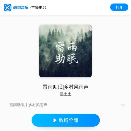
打开
雷雨助眠|乡村风雨声
黑土土
雷雨助眠丨乡村风雨声