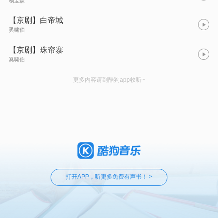
杨宝森
【京剧】白帝城
奚啸伯
【京剧】珠帘寨
奚啸伯
更多内容请到酷狗app收听~
打开APP，听更多免费有声书！ >