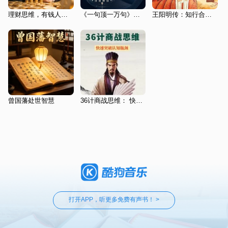
理财思维，有钱人和你想的不一样
《一句顶一万句》深度解读|刘震云|咸的玩笑|豆瓣高分
王阳明传：知行合一的心学圣人
曾国藩处世智慧
36计商战思维： 快速突破认知瓶颈
打开APP，听更多免费有声书！ >