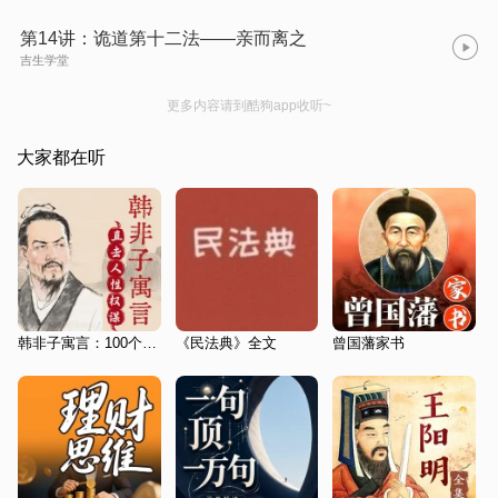
第14讲：诡道第十二法——亲而离之
吉生学堂
更多内容请到酷狗app收听~
大家都在听
韩非子寓言：100个直击人性与权谋的智慧|法家巅峰
《民法典》全文
曾国藩家书