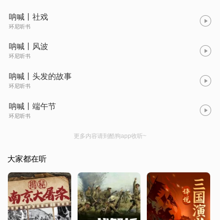
呐喊丨社戏
环尼听书
呐喊丨风波
环尼听书
呐喊丨头发的故事
环尼听书
呐喊丨端午节
环尼听书
更多内容请到酷狗app收听~
大家都在听