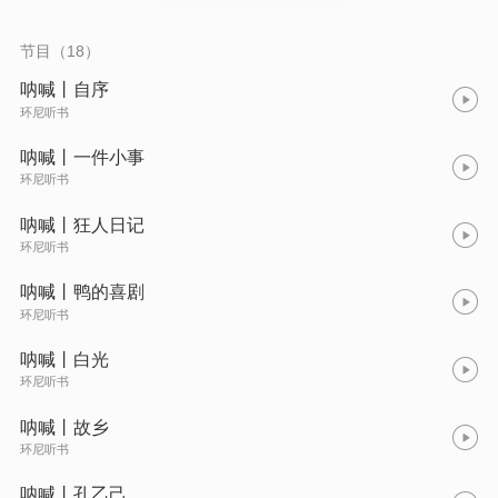
的空前的民族英雄。鲁迅的方向，就是中华新文化的方向。
节目（18）
呐喊丨自序
环尼听书
呐喊丨一件小事
环尼听书
呐喊丨狂人日记
环尼听书
呐喊丨鸭的喜剧
环尼听书
呐喊丨白光
环尼听书
呐喊丨故乡
环尼听书
呐喊丨孔乙己