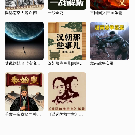
揭秘南京大屠杀|南京照相馆历史真相|二战绝密档案
一战全史
三国演义|三国争霸中的生存法则|曹操刘备
艾说刘慈欣《流浪地球》
汉朝那些事儿|志恒陪您了解汉朝
越南战争实录
千古一帝秦始皇|横扫六国的狠辣与心机|大秦帝国
《遥远的救世主》精品解读