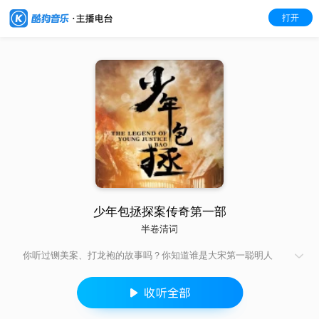
打开
少年包拯探案传奇第一部
半卷清词
你听过铡美案、打龙袍的故事吗？你知道谁是大宋第一聪明人
吗？你知道包青天是谁的称号吗？没错，就是他，刚正不阿，断
案如神的北宋名臣——包拯！