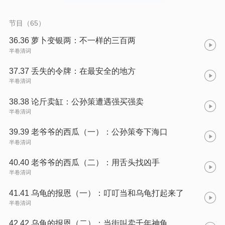
节目（65）
36.36 萝卜变银两：不一样的三百两
半卷清词
37.37 丢失的令牌：在最安全的地方
半卷清词
38.38 论斤卖缸：公孙策遭遇强买强卖
半卷清词
39.39 老爷爷的西瓜（一）：公孙策夸下海口
半卷清词
40.40 老爷爷的西瓜（二）：用舌头找凶手
半卷清词
41.41 乌龟的报恩（一）：叮叮当和乌龟打起来了
半卷清词
42.42 乌龟的报恩（二）：当街叫卖千年神龟